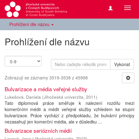
Přepn
navig
Prohlížení dle názvu
Prohlížení dle názvu
Vykonat
Zobrazují se záznamy 3519-3538 z 45998
Bulvarizace a média veřejné služby
Lukešová, Daniela
(
Jihočeská univerzita
,
2011
)
Tato diplomová práce směřuje k nalezení rozdílu mezi
komerčními médii a médii veřejné služby vzhledem ke stupni
bulvarizace. Práce vychází z předpokladu, že bulvární principy
nezasahují jen komerční média, ale v důsledku ...
Bulvarizace seriózních médií
Lexová, Jana
(
Jihočeská univerzita
,
2010
)