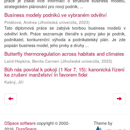
práce je získat více informací o struktuře business modelu,
strategickém plánování pro nový podnik, ...
Business modely podniků ve vybraném odvětví
Poláková, Andrea
(
Jihočeská univerzita
,
2023
)
Tato diplomová práce se zabývá tvorbou business modelů v
odvětví knih. Práce seznamuje čtenáře s pojmy jako je podnik,
podnikatel, konkurenční výhoda a podnikatelský plán. Je zde
popsán business model, jeho prvky a druhy ...
Butterfly thermoregulation across habitats and climates
Laird-Hopkins, Benita Carmen
(
Jihočeská univerzita
,
2023
)
Bůh nás povolal k pokoji (1 Kor 7, 15): kanonická řízení
ke zrušení manželství in favorem fidei
Kašný, Jiří
DSpace software
copyright © 2002-
Theme by
2016
DuraSpace