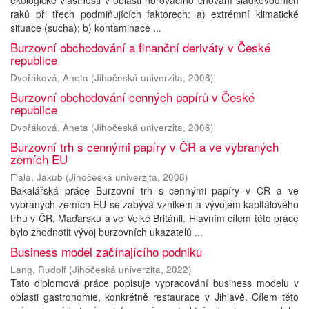
ekologické vlastnosti v oblasti norovacího chování sladkovodních
raků při třech podmiňujících faktorech: a) extrémní klimatické
situace (sucha); b) kontaminace ...
Burzovní obchodování a finanční deriváty v České
republice
Dvořáková, Aneta
(
Jihočeská univerzita
,
2008
)
Burzovní obchodování cenných papírů v České
republice
Dvořáková, Aneta
(
Jihočeská univerzita
,
2006
)
Burzovní trh s cennými papíry v ČR a ve vybraných
zemích EU
Fiala, Jakub
(
Jihočeská univerzita
,
2008
)
Bakalářská práce Burzovní trh s cennými papíry v ČR a ve
vybraných zemích EU se zabývá vznikem a vývojem kapitálového
trhu v ČR, Maďarsku a ve Velké Británii. Hlavním cílem této práce
bylo zhodnotit vývoj burzovních ukazatelů ...
Business model začínajícího podniku
Lang, Rudolf
(
Jihočeská univerzita
,
2022
)
Tato diplomová práce popisuje vypracování business modelu v
oblasti gastronomie, konkrétně restaurace v Jihlavě. Cílem této