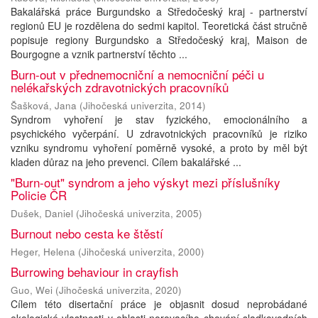
Bakalářská práce Burgundsko a Středočeský kraj - partnerství
regionů EU je rozdělena do sedmi kapitol. Teoretická část stručně
popisuje regiony Burgundsko a Středočeský kraj, Maison de
Bourgogne a vznik partnerství těchto ...
Burn-out v přednemocniční a nemocniční péči u
nelékařských zdravotnických pracovníků
Šašková, Jana
(
Jihočeská univerzita
,
2014
)
Syndrom vyhoření je stav fyzického, emocionálního a
psychického vyčerpání. U zdravotnických pracovníků je riziko
vzniku syndromu vyhoření poměrně vysoké, a proto by měl být
kladen důraz na jeho prevenci. Cílem bakalářské ...
"Burn-out" syndrom a jeho výskyt mezi příslušníky
Policie ČR
Dušek, Daniel
(
Jihočeská univerzita
,
2005
)
Burnout nebo cesta ke štěstí
Heger, Helena
(
Jihočeská univerzita
,
2000
)
Burrowing behaviour in crayfish
Guo, Wei
(
Jihočeská univerzita
,
2020
)
Cílem této disertační práce je objasnit dosud neprobádané