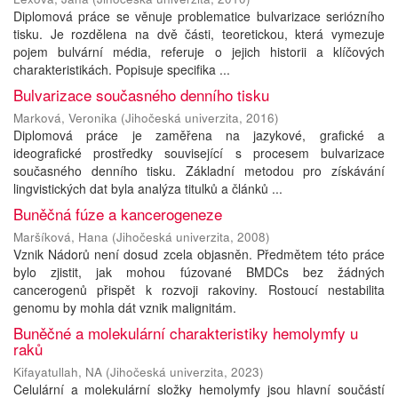
Diplomová práce se věnuje problematice bulvarizace seriózního
tisku. Je rozdělena na dvě části, teoretickou, která vymezuje
pojem bulvární média, referuje o jejich historii a klíčových
charakteristikách. Popisuje specifika ...
Bulvarizace současného denního tisku
Marková, Veronika
(
Jihočeská univerzita
,
2016
)
Diplomová práce je zaměřena na jazykové, grafické a
ideografické prostředky související s procesem bulvarizace
současného denního tisku. Základní metodou pro získávání
lingvistických dat byla analýza titulků a článků ...
Buněčná fúze a kancerogeneze
Maršíková, Hana
(
Jihočeská univerzita
,
2008
)
Vznik Nádorů není dosud zcela objasněn. Předmětem této práce
bylo zjistit, jak mohou fúzované BMDCs bez žádných
cancerogenů přispět k rozvoji rakoviny. Rostoucí nestabilita
genomu by mohla dát vznik malignitám.
Buněčné a molekulární charakteristiky hemolymfy u
raků
Kifayatullah, NA
(
Jihočeská univerzita
,
2023
)
Celulární a molekulární složky hemolymfy jsou hlavní součástí