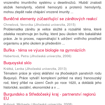
vrozeného imunitního systému u desetinožců. Hlubší znalosti
složek hemolymfy, včetně hemocytů a proteinů hemolymfy,
mohou zlepšit naše chápání vrozené imunity ...
Buněčné elementy zúčastňující se zánětových reakcí
Chmelová, Veronika
(
Jihočeská univerzita
,
2015
)
Problematika zánětu je velice složité a rozsáhlé téma, které
zdaleka nezahrnuje jen buňky, které jsou úkolem této bakalářské
práce. Je to proces, napomáhající k udržení vnitřního prostředí
organismu a jeho úkolem je především ...
Buňka - téma ve výuce biologie na gymnáziích
Habertová, Petra
(
Jihočeská univerzita
,
2006
)
Buquoyské sklo
Krátká, Lenka
(
Jihočeská univerzita
,
2013
)
Tématem práce je vývoj sklářství na jihočeských panstvích rodu
Buquoyů. Práce vytváří komplexní pohled na starý francouzský
rod, který přišel na území Čech po roce 1620, a dokládá jeho
historické, sociální, ekonomické a v ...
Burgundsko a Středočeský kraj - partnerství regionů
EU
Kubová, Michaela
(
Jihočeská univerzita
,
2008
)