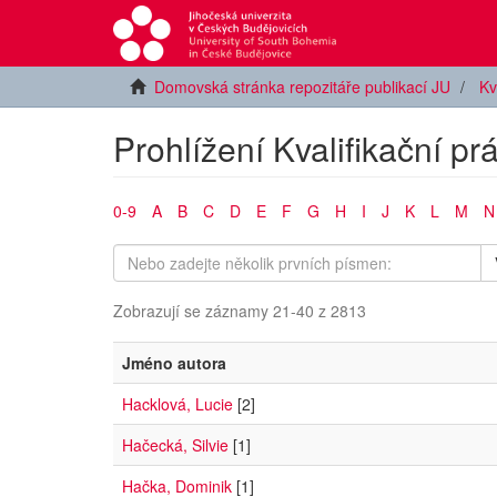
Domovská stránka repozitáře publikací JU
Kv
Prohlížení Kvalifikační pr
0-9
A
B
C
D
E
F
G
H
I
J
K
L
M
N
Zobrazují se záznamy 21-40 z 2813
Jméno autora
Hacklová, Lucie
[2]
Hačecká, Silvie
[1]
Hačka, Dominik
[1]