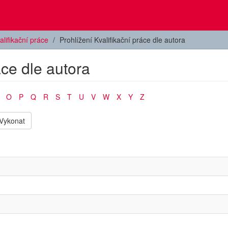
alifikační práce
Prohlížení Kvalifikační práce dle autora
áce dle autora
O
P
Q
R
S
T
U
V
W
X
Y
Z
Vykonat