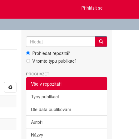
Přihlásit se
Prohledat repozitář
V tomto typu publikací
PROCHÁZET
Vše v repozitáři
Typy publikací
Dle data publikování
Autoři
Názvy