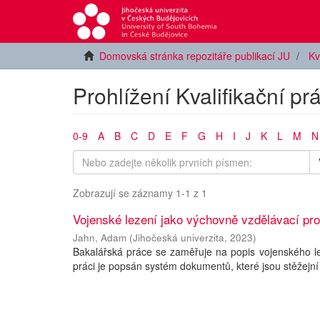
Domovská stránka repozitáře publikací JU
Kv
Prohlížení Kvalifikační p
0-9
A
B
C
D
E
F
G
H
I
J
K
L
M
N
Zobrazují se záznamy 1-1 z 1
Vojenské lezení jako výchovně vzdělávací pr
Jahn, Adam
(
Jihočeská univerzita
,
2023
)
Bakalářská práce se zaměřuje na popis vojenského l
práci je popsán systém dokumentů, které jsou stěžejní