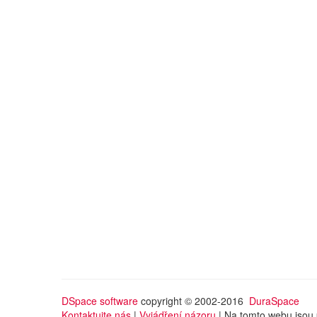
DSpace software
copyright © 2002-2016
DuraSpace
Kontaktujte nás
|
Vyjádření názoru
| Na tomto webu jsou 