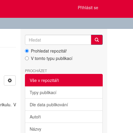
Přihlásit se
Prohledat repozitář
V tomto typu publikací
PROCHÁZET
Vše v repozitáři
Typy publikací
ikulu. V
Dle data publikování
Autoři
Názvy