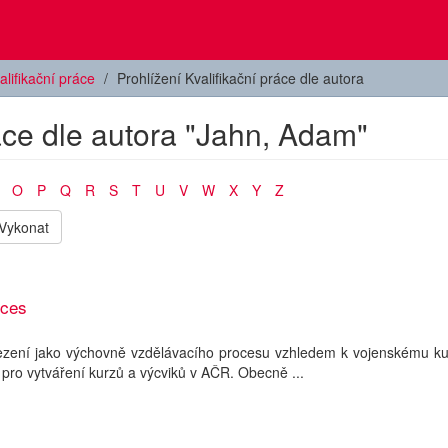
alifikační práce
Prohlížení Kvalifikační práce dle autora
ráce dle autora "Jahn, Adam"
O
P
Q
R
S
T
U
V
W
X
Y
Z
Vykonat
oces
ezení jako výchovně vzdělávacího procesu vzhledem k vojenskému kur
 pro vytváření kurzů a výcviků v AČR. Obecně ...