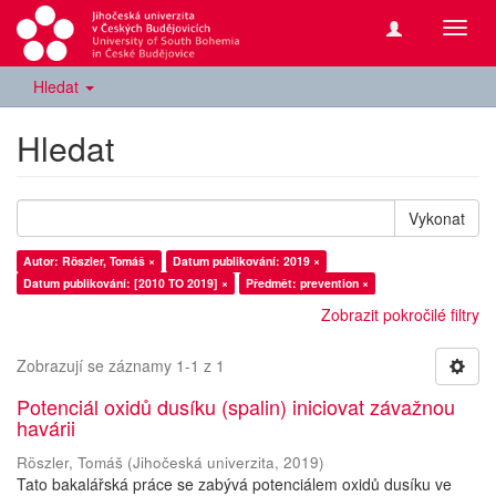
Přepn
navig
Hledat
Hledat
Vykonat
Autor: Röszler, Tomáš ×
Datum publikování: 2019 ×
Datum publikování: [2010 TO 2019] ×
Předmět: prevention ×
Zobrazit pokročilé filtry
Zobrazují se záznamy 1-1 z 1
Potenciál oxidů dusíku (spalin) iniciovat závažnou
havárii
Röszler, Tomáš
(
Jihočeská univerzita
,
2019
)
Tato bakalářská práce se zabývá potenciálem oxidů dusíku ve