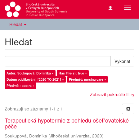
Přepn
navig
Hledat
Hledat
Vykonat
Autor: Soukupová, Dominika ×
Has File(s): true ×
Datum publikování: [2020 TO 2021] ×
Předmět: nursing care ×
Předmět: sestra ×
Zobrazit pokročilé filtry
Zobrazují se záznamy 1-1 z 1
Terapeutická hypotermie z pohledu ošetřovatelské
péče
Soukupová, Dominika
(
Jihočeská univerzita
,
2020
)