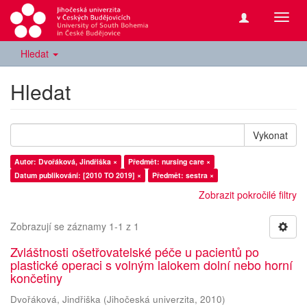
Přepn
navig
Hledat
Hledat
Vykonat
Autor: Dvořáková, Jindřiška ×
Předmět: nursing care ×
Datum publikování: [2010 TO 2019] ×
Předmět: sestra ×
Zobrazit pokročilé filtry
Zobrazují se záznamy 1-1 z 1
Zvláštnosti ošetřovatelské péče u pacientů po
plastické operaci s volným lalokem dolní nebo horní
končetiny
Dvořáková, Jindřiška
(
Jihočeská univerzita
,
2010
)