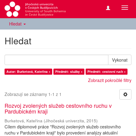
Přepn
navig
Hledat
Hledat
Vykonat
Autor: Burketová, Kateřina ×
Předmět: služby ×
Předmět: cestovní ruch ×
Zobrazit pokročilé filtry
Zobrazují se záznamy 1-1 z 1
Rozvoj zvolených služeb cestovního ruchu v
Pardubickém kraji
Burketová, Kateřina
(
Jihočeská univerzita
,
2015
)
Cílem diplomové práce "Rozvoj zvolených služeb cestovního
ruchu v Pardubickém kraji" bylo provedení analýzy aktuální