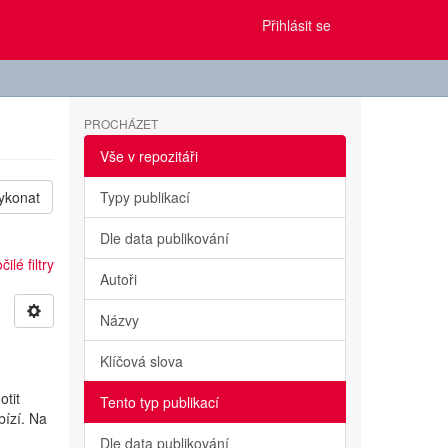
Přihlásit se
PROCHÁZET
Vše v repozitáři
ykonat
Typy publikací
Dle data publikování
ilé filtry
Autoři
Názvy
Klíčová slova
otit
Tento typ publikací
bízí. Na
Dle data publikování