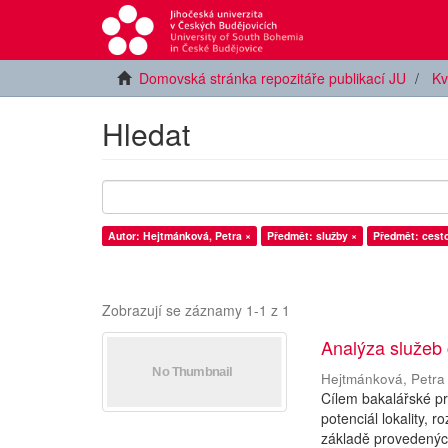
Domovská stránka repozitáře publikací JU
Kv
Hledat
Autor: Hejtmánková, Petra ×
Předmět: služby ×
Předmět: cesto
Zobrazují se záznamy 1-1 z 1
Analýza služeb
Hejtmánková, Petra
Cílem bakalářské pr
potenciál lokality, 
základě provedených