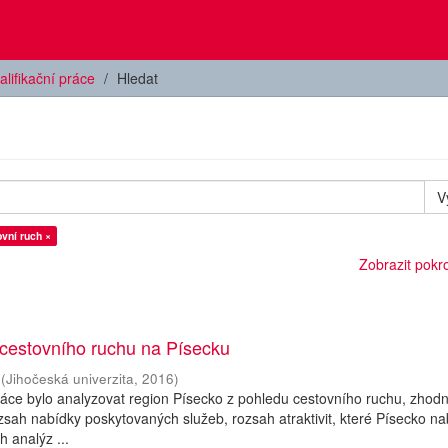
alifikační práce
Hledat
V
vní ruch ×
Zobrazit pokroč
 cestovního ruchu na Písecku
(
Jihočeská univerzita
,
2016
)
áce bylo analyzovat region Písecko z pohledu cestovního ruchu, zhodn
rozsah nabídky poskytovaných služeb, rozsah atraktivit, které Písecko na
 analýz ...