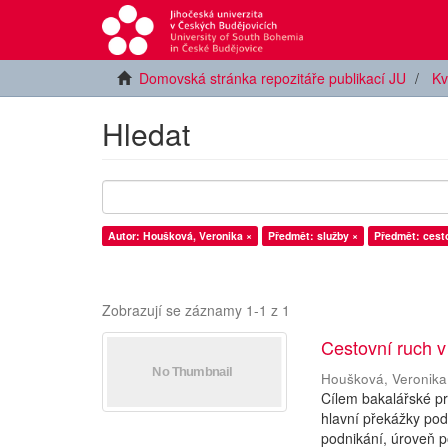
Domovská stránka repozitáře publikací JU
Kv
Hledat
Autor: Houšková, Veronika ×
Předmět: služby ×
Předmět: cesto
Zobrazují se záznamy 1-1 z 1
Cestovní ruch v
Houšková, Veronika
Cílem bakalářské pr
hlavní překážky pod
podnikání, úroveň p