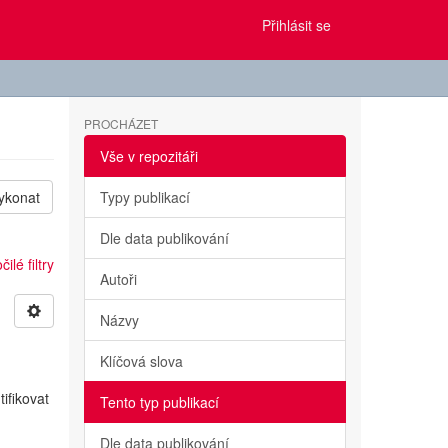
Přihlásit se
PROCHÁZET
Vše v repozitáři
ykonat
Typy publikací
Dle data publikování
ilé filtry
Autoři
Názvy
Klíčová slova
ifikovat
Tento typ publikací
Dle data publikování