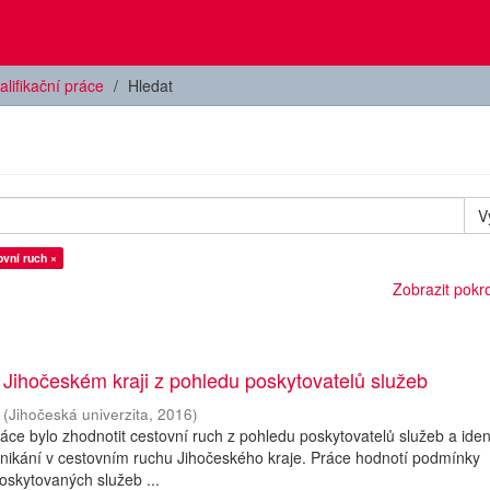
alifikační práce
Hledat
V
vní ruch ×
Zobrazit pokroč
 Jihočeském kraji z pohledu poskytovatelů služeb
(
Jihočeská univerzita
,
2016
)
áce bylo zhodnotit cestovní ruch z pohledu poskytovatelů služeb a ident
nikání v cestovním ruchu Jihočeského kraje. Práce hodnotí podmínky
oskytovaných služeb ...