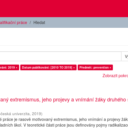
alifikační práce
Hledat
V
vání: 2019 ×
Datum publikování: [2010 TO 2019] ×
Předmět: prevention ×
Zobrazit pokroč
aný extremismus, jeho projevy a vnímání žáky druhého
očeská univerzita
,
2019
)
 práce je rasově motivovaný extremismus, jeho vnímání a projevy žák
adních škol. V teoretické části práce jsou definovány pojmy radikalizac