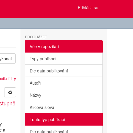
Přihlásit se
PROCHÁZET
Vše v repozitáři
ykonat
Typy publikací
Dle data publikování
ilé filtry
Autoři
Názvy
 stupně
Klíčová slova
Tento typ publikací
y
e a
Dle data publikování