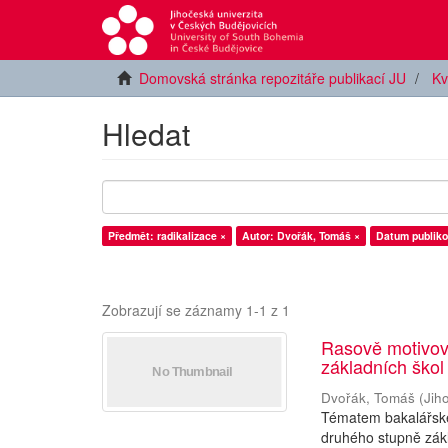
Domovská stránka repozitáře publikací JU
Kv
Hledat
Předmět: radikalizace ×
Autor: Dvořák, Tomáš ×
Datum publiko
Zobrazují se záznamy 1-1 z 1
Rasově motivov
základních škol
Dvořák, Tomáš
(
Jih
Tématem bakalářské
druhého stupně zákl