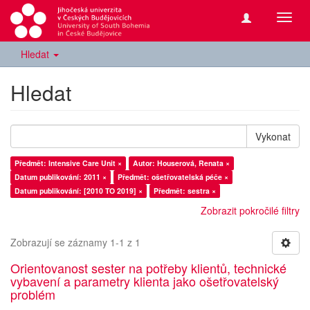
Přepn
navig
Hledat
Hledat
Vykonat
Předmět: Intensive Care Unit ×
Autor: Houserová, Renata ×
Datum publikování: 2011 ×
Předmět: ošetřovatelská péče ×
Datum publikování: [2010 TO 2019] ×
Předmět: sestra ×
Zobrazit pokročilé filtry
Zobrazují se záznamy 1-1 z 1
Orientovanost sester na potřeby klientů, technické
vybavení a parametry klienta jako ošetřovatelský
problém