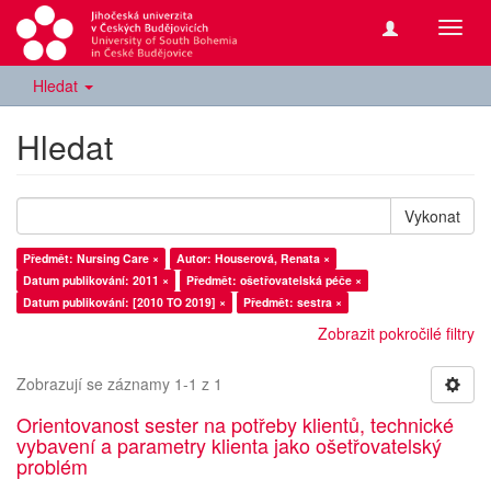
Přepn
navig
Hledat
Hledat
Vykonat
Předmět: Nursing Care ×
Autor: Houserová, Renata ×
Datum publikování: 2011 ×
Předmět: ošetřovatelská péče ×
Datum publikování: [2010 TO 2019] ×
Předmět: sestra ×
Zobrazit pokročilé filtry
Zobrazují se záznamy 1-1 z 1
Orientovanost sester na potřeby klientů, technické
vybavení a parametry klienta jako ošetřovatelský
problém