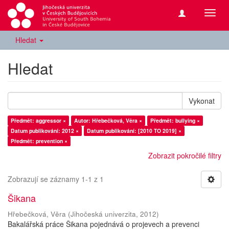
Přepn
navig
Hledat
Hledat
Vykonat
Předmět: aggressor ×
Autor: Hřebečková, Věra ×
Předmět: bullying ×
Datum publikování: 2012 ×
Datum publikování: [2010 TO 2019] ×
Předmět: prevention ×
Zobrazit pokročilé filtry
Zobrazují se záznamy 1-1 z 1
Šikana
Hřebečková, Věra
(
Jihočeská univerzita
,
2012
)
Bakalářská práce Šikana pojednává o projevech a prevenci