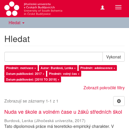
Přepn
navig
Hledat
Hledat
Vykonat
Předmět: motivace ×
Autor: Burdová, Lenka ×
Předmět: adolescence ×
Datum publikování: 2017 ×
Předmět: volný čas ×
Datum publikování: [2010 TO 2019] ×
Zobrazit pokročilé filtry
Zobrazují se záznamy 1-1 z 1
Nuda ve škole a volném čase u žáků středních škol
Burdová, Lenka
(
Jihočeská univerzita
,
2017
)
Tato dipolomová práce má teoreticko-empirický charakter. V