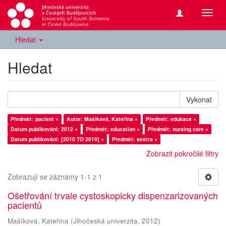
Přepn
navig
Hledat
Hledat
Vykonat
Předmět: pacient ×
Autor: Mašíková, Kateřina ×
Předmět: edukace ×
Datum publikování: 2012 ×
Předmět: education ×
Předmět: nursing care ×
Datum publikování: [2010 TO 2019] ×
Předmět: sestra ×
Zobrazit pokročilé filtry
Zobrazují se záznamy 1-1 z 1
Ošetřování trvale cystoskopicky dispenzarizovaných
pacientů
Mašíková, Kateřina
(
Jihočeská univerzita
,
2012
)