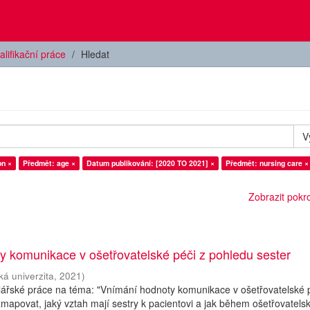
alifikační práce
Hledat
V
on ×
Předmět: age ×
Datum publikování: [2020 TO 2021] ×
Předmět: nursing care ×
Zobrazit pokroč
 komunikace v ošetřovatelské péči z pohledu sester
ká univerzita
,
2021
)
lářské práce na téma: "Vnímání hodnoty komunikace v ošetřovatelské p
 zmapovat, jaký vztah mají sestry k pacientovi a jak během ošetřovatels