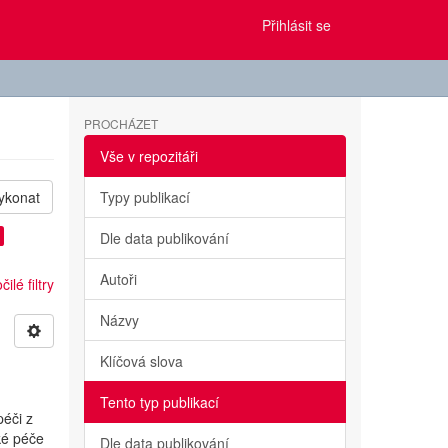
Přihlásit se
PROCHÁZET
Vše v repozitáři
ykonat
Typy publikací
Dle data publikování
Autoři
ilé filtry
Názvy
Klíčová slova
Tento typ publikací
éči z
ké péče
Dle data publikování