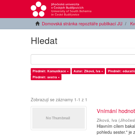
Domovská stránka repozitáře publikací JU
Kv
Hledat
Předmět: Komunikace ×
Autor: Ziková, Iva ×
Předmět: educati
Předmět: sestra ×
Zobrazují se záznamy 1-1 z 1
Vnímání hodnoty
Ziková, Iva
(
Jihočes
Hlavním cílem baka
pohledu sester." je