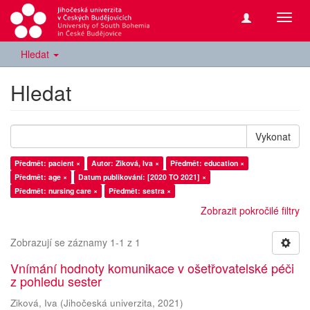
Přepn
navig
Hledat
Hledat
Vykonat
Předmět: pacient ×
Autor: Ziková, Iva ×
Předmět: education ×
Předmět: age ×
Datum publikování: [2020 TO 2021] ×
Předmět: nursing care ×
Předmět: sestra ×
Zobrazit pokročilé filtry
Zobrazují se záznamy 1-1 z 1
Vnímání hodnoty komunikace v ošetřovatelské péči
z pohledu sester
Ziková, Iva
(
Jihočeská univerzita
,
2021
)