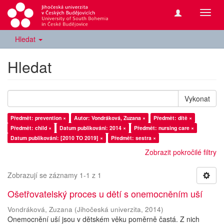
Přepn
navig
Hledat
Hledat
Vykonat
Předmět: prevention ×
Autor: Vondráková, Zuzana ×
Předmět: dítě ×
Předmět: child ×
Datum publikování: 2014 ×
Předmět: nursing care ×
Datum publikování: [2010 TO 2019] ×
Předmět: sestra ×
Zobrazit pokročilé filtry
Zobrazují se záznamy 1-1 z 1
Ošetřovatelský proces u dětí s onemocněním uší
Vondráková, Zuzana
(
Jihočeská univerzita
,
2014
)
Onemocnění uší jsou v dětském věku poměrně častá. Z nich