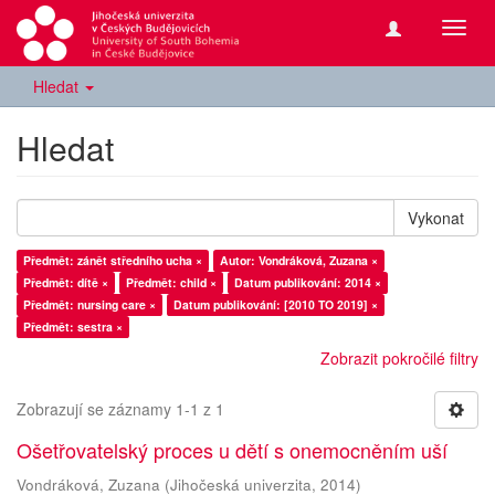
Přepn
navig
Hledat
Hledat
Vykonat
Předmět: zánět středního ucha ×
Autor: Vondráková, Zuzana ×
Předmět: dítě ×
Předmět: child ×
Datum publikování: 2014 ×
Předmět: nursing care ×
Datum publikování: [2010 TO 2019] ×
Předmět: sestra ×
Zobrazit pokročilé filtry
Zobrazují se záznamy 1-1 z 1
Ošetřovatelský proces u dětí s onemocněním uší
Vondráková, Zuzana
(
Jihočeská univerzita
,
2014
)