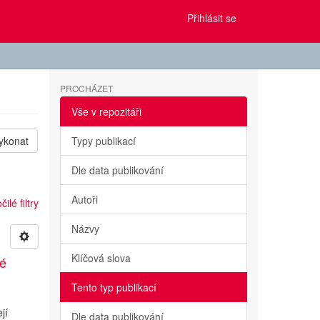
Přihlásit se
PROCHÁZET
Vše v repozitáři
ykonat
Typy publikací
Dle data publikování
Autoři
ilé filtry
Názvy
Klíčová slova
ké
Tento typ publikací
jí
Dle data publikování