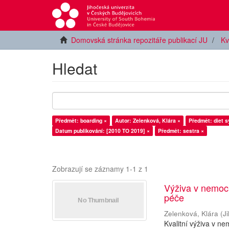
Domovská stránka repozitáře publikací JU
Kv
Hledat
Předmět: boarding ×
Autor: Zelenková, Klára ×
Předmět: diet 
Datum publikování: [2010 TO 2019] ×
Předmět: sestra ×
Zobrazují se záznamy 1-1 z 1
Výživa v nemocn
péče
Zelenková, Klára
(
J
Kvalitní výživa v ne