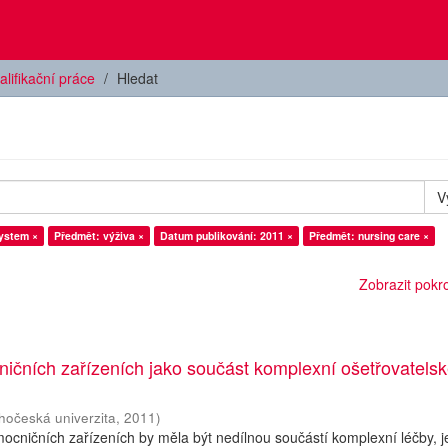
alifikační práce
Hledat
V
system ×
Předmět: výživa ×
Datum publikování: 2011 ×
Předmět: nursing care ×
Zobrazit pokroč
ičních zařízeních jako součást komplexní ošetřovatels
ihočeská univerzita
,
2011
)
mocničních zařízeních by měla být nedílnou součástí komplexní léčby, je