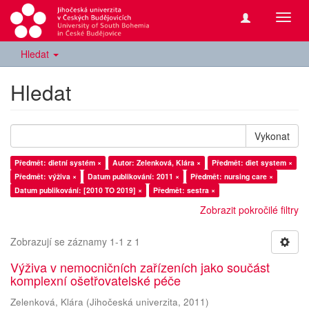
Přepn
navig
Hledat
Hledat
Vykonat
Předmět: dietní systém ×
Autor: Zelenková, Klára ×
Předmět: diet system ×
Předmět: výživa ×
Datum publikování: 2011 ×
Předmět: nursing care ×
Datum publikování: [2010 TO 2019] ×
Předmět: sestra ×
Zobrazit pokročilé filtry
Zobrazují se záznamy 1-1 z 1
Výživa v nemocničních zařízeních jako součást
komplexní ošetřovatelské péče
Zelenková, Klára
(
Jihočeská univerzita
,
2011
)