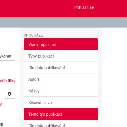
Přihlásit se
PROCHÁZET
Vše v repozitáři
ykonat
Typy publikací
Dle data publikování
Autoři
ilé filtry
Názvy
Klíčová slova
ké
Tento typ publikací
jí
Dle data publikování