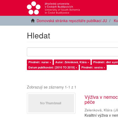
Domovská stránka repozitáře publikací JU
Kv
Hledat
Předmět: nurse ×
Autor: Zelenková, Klára ×
Předmět: diet sys
Datum publikování: [2010 TO 2019] ×
Předmět: sestra ×
Zobrazují se záznamy 1-1 z 1
Výživa v nemocn
péče
Zelenková, Klára
(
J
Kvalitní výživa v ne