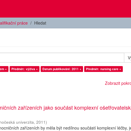
alifikační práce
Hledat
V
tem ×
Předmět: výživa ×
Datum publikování: 2011 ×
Předmět: nursing care ×
Zobrazit pokroč
ičních zařízeních jako součást komplexní ošetřovatels
ihočeská univerzita
,
2011
)
mocničních zařízeních by měla být nedílnou součástí komplexní léčby, je