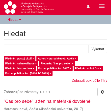
Přepn
navig
Hledat
Hledat
Vykonat
Předmět: postoj okolí ×
Autor: Horatschkeová, Adéla ×
Předmět: seberealizace ×
Předmět: "čas pro sebe" ×
Předmět: leisure time ×
Datum publikování: 2017 ×
Předmět: volný čas ×
Datum publikování: [2010 TO 2019] ×
Zobrazit pokročilé filtry
Zobrazují se záznamy 1-1 z 1
"Čas pro sebe" u žen na mateřské dovolené
Horatschkeová, Adéla
(
Jihočeská univerzita
,
2017
)