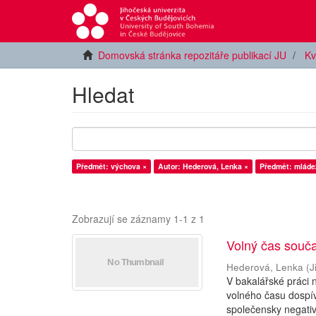
Domovská stránka repozitáře publikací JU
Kv
Hledat
Předmět: výchova ×
Autor: Hederová, Lenka ×
Předmět: mláde
Zobrazují se záznamy 1-1 z 1
Volný čas souč
Hederová, Lenka
(
J
V bakalářské práci
volného času dospív
společensky negativn