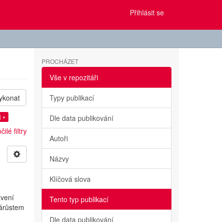
Přihlásit se
PROCHÁZET
Vše v repozitáři
ykonat
Typy publikací
] ×
Dle data publikování
ilé filtry
Autoři
Názvy
Klíčová slova
ávení
Tento typ publikací
nárůstem
Dle data publikování