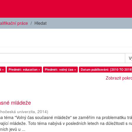
alifikační práce
Hledat
V
ž ×
Předmět: education ×
Předmět: volný čas ×
Datum publikování: [2010 TO 2019
Zobrazit pokroč
asné mládeže
ihočeská univerzita
,
2014
)
 na téma "Volný čas současné mládeže" se zaměřím na problematiku tr
ající mládeže. Toto téma nabývá v posledních letech na důležitosti s 
ích jevů u ...