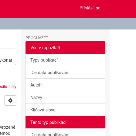
Přihlásit se
PROCHÁZET
Vše v repozitáři
ykonat
Typy publikací
Dle data publikování
Autoři
ilé filtry
Názvy
Klíčová slova
Tento typ publikací
 vrozené
Nemoc
Dle data publikování