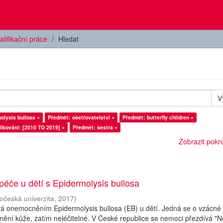
alifikační práce
Hledat
V
olysis bullosa ×
Předmět: ošetřovatelství ×
Předmět: butterfly children ×
ikování: [2010 TO 2019] ×
Předmět: sestra ×
Zobrazit pokroč
péče u dětí s Epidermolysis bullosa
hočeská univerzita
,
2017
)
vá onemocněním Epidermolysis bullosa (EB) u dětí. Jedná se o vzácné
ění kůže, zatím neléčitelné. V České republice se nemoci přezdívá "