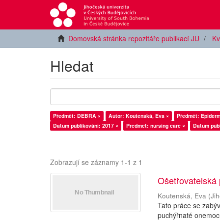
Domovská stránka repozitáře publikací JU
Kv
Hledat
Předmět: DEBRA ×
Autor: Koutenská, Eva ×
Předmět: Epiderm
Datum publikování: 2017 ×
Předmět: nursing care ×
Datum publ
Zobrazují se záznamy 1-1 z 1
Ošetřovatelská 
Koutenská, Eva
(
Ji
Tato práce se zabý
puchýřnaté onemocn