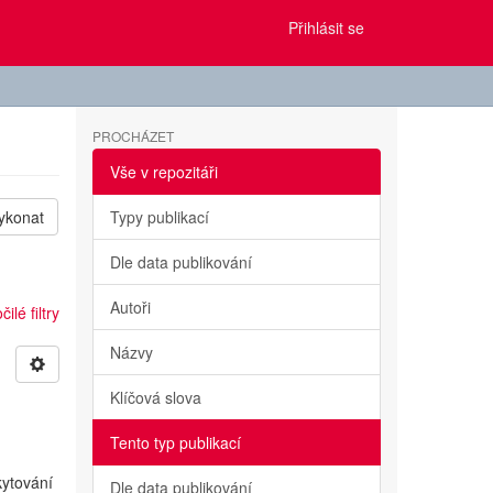
Přihlásit se
PROCHÁZET
Vše v repozitáři
ykonat
Typy publikací
Dle data publikování
Autoři
ilé filtry
Názvy
Klíčová slova
Tento typ publikací
kytování
Dle data publikování