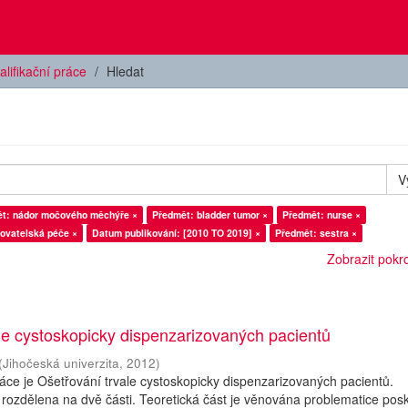
alifikační práce
Hledat
V
t: nádor močového měchýře ×
Předmět: bladder tumor ×
Předmět: nurse ×
ovatelská péče ×
Datum publikování: [2010 TO 2019] ×
Předmět: sestra ×
Zobrazit pokroč
le cystoskopicky dispenzarizovaných pacientů
(
Jihočeská univerzita
,
2012
)
ce je Ošetřování trvale cystoskopicky dispenzarizovaných pacientů.
 rozdělena na dvě části. Teoretická část je věnována problematice pos