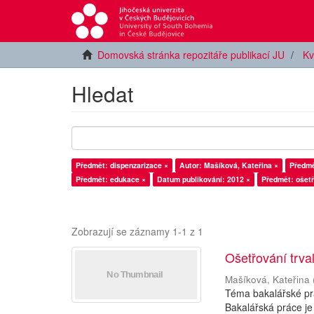
Domovská stránka repozitáře publikací JU
Kv
Hledat
Předmět: dispenzarizace ×
Autor: Mašíková, Kateřina ×
Předmě
Předmět: edukace ×
Datum publikování: 2012 ×
Předmět: ošetř
Zobrazují se záznamy 1-1 z 1
Ošetřování trva
Mašíková, Kateřina
Téma bakalářské prá
Bakalářská práce je