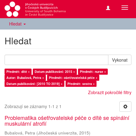
Přepn
navig
Hledat
Hledat
Vykonat
Předmět: dítě ×
Datum publikování: 2015 ×
Předmět: nurse ×
Autor: Bubalová, Petra ×
Předmět: ošetřovatelská péče ×
Datum publikování: [2010 TO 2019] ×
Předmět: sestra ×
Zobrazit pokročilé filtry
Zobrazují se záznamy 1-1 z 1
Problematika ošetřovatelské péče o dítě se spinální
muskulární atrofií
Bubalová, Petra
(
Jihočeská univerzita
,
2015
)