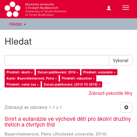
Přepn
navig
Hledat
Hledat
Vykonat
Předmět: death ×
Datum publikování: 2016 ×
Předmět: eutanázie ×
Autor: Bayernheimerová, Petra ×
Předmět: education ×
Předmět: volný čas ×
Datum publikování: [2010 TO 2019] ×
Zobrazit pokročilé filtry
Zobrazují se záznamy 1-1 z 1
Smrt a eutanázie ve výchově dětí pro školní družiny
třetích a čtvrtých tříd
Bayernheimerová, Petra
(
Jihočeská univerzita
,
2016
)