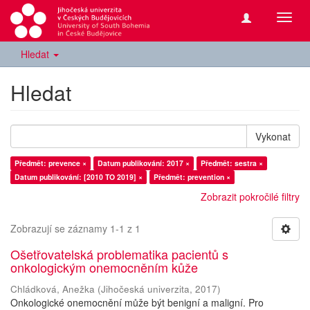
Přepn
navig
Hledat
Hledat
Vykonat
Předmět: prevence ×
Datum publikování: 2017 ×
Předmět: sestra ×
Datum publikování: [2010 TO 2019] ×
Předmět: prevention ×
Zobrazit pokročilé filtry
Zobrazují se záznamy 1-1 z 1
Ošetřovatelská problematika pacientů s
onkologickým onemocněním kůže
Chládková, Anežka
(
Jihočeská univerzita
,
2017
)
Onkologické onemocnění může být benigní a maligní. Pro