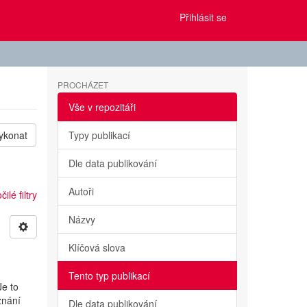
Přihlásit se
PROCHÁZET
Vše v repozitáři
ykonat
Typy publikací
Dle data publikování
Autoři
ilé filtry
Názvy
Klíčová slova
Tento typ publikací
Je to
znání
Dle data publikování