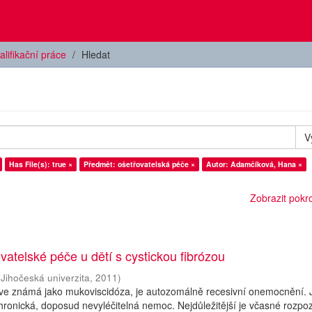
alifikační práce
Hledat
V
Has File(s): true ×
Předmět: ošetřovatelská péče ×
Autor: Adamčíková, Hana ×
Zobrazit pokroč
vatelské péče u dětí s cystickou fibrózou
(
Jihočeská univerzita
,
2011
)
říve známá jako mukoviscidóza, je autozomálně recesivní onemocnění. 
hronická, doposud nevyléčitelná nemoc. Nejdůležitější je včasné rozpo