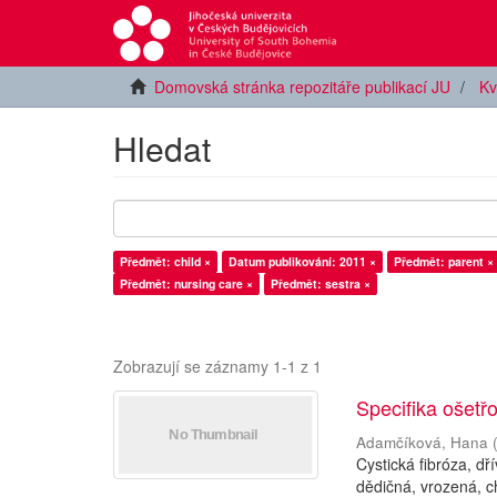
Domovská stránka repozitáře publikací JU
Kv
Hledat
Předmět: child ×
Datum publikování: 2011 ×
Předmět: parent ×
Předmět: nursing care ×
Předmět: sestra ×
Zobrazují se záznamy 1-1 z 1
Specifika ošetřo
Adamčíková, Hana
Cystická fibróza, d
dědičná, vrozená, c