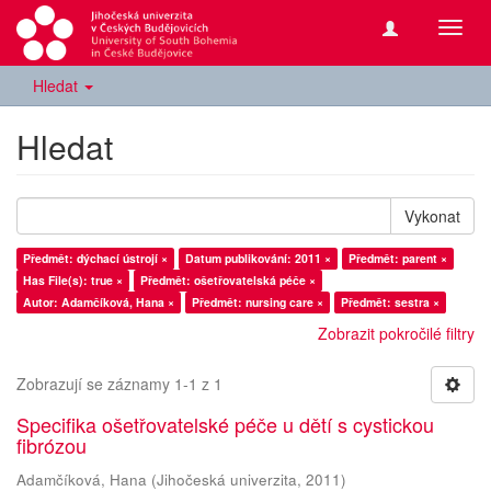
Přepn
navig
Hledat
Hledat
Vykonat
Předmět: dýchací ústrojí ×
Datum publikování: 2011 ×
Předmět: parent ×
Has File(s): true ×
Předmět: ošetřovatelská péče ×
Autor: Adamčíková, Hana ×
Předmět: nursing care ×
Předmět: sestra ×
Zobrazit pokročilé filtry
Zobrazují se záznamy 1-1 z 1
Specifika ošetřovatelské péče u dětí s cystickou
fibrózou
Adamčíková, Hana
(
Jihočeská univerzita
,
2011
)