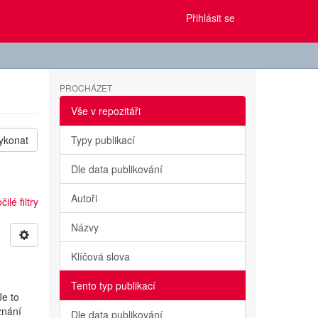
Přihlásit se
PROCHÁZET
Vše v repozitáři
ykonat
Typy publikací
Dle data publikování
Autoři
ilé filtry
Názvy
Klíčová slova
Tento typ publikací
Je to
znání
Dle data publikování