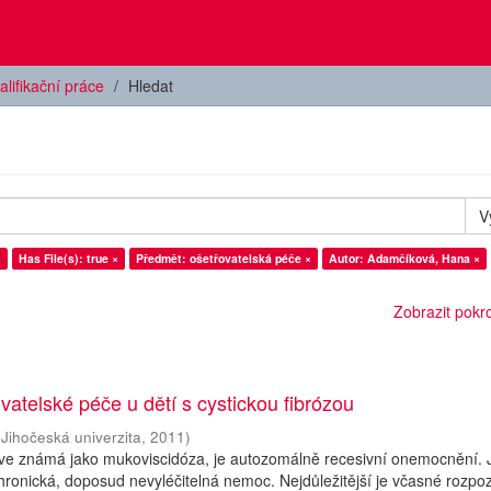
alifikační práce
Hledat
V
×
Has File(s): true ×
Předmět: ošetřovatelská péče ×
Autor: Adamčíková, Hana ×
Zobrazit pokroč
vatelské péče u dětí s cystickou fibrózou
(
Jihočeská univerzita
,
2011
)
říve známá jako mukoviscidóza, je autozomálně recesivní onemocnění. 
hronická, doposud nevyléčitelná nemoc. Nejdůležitější je včasné rozpo