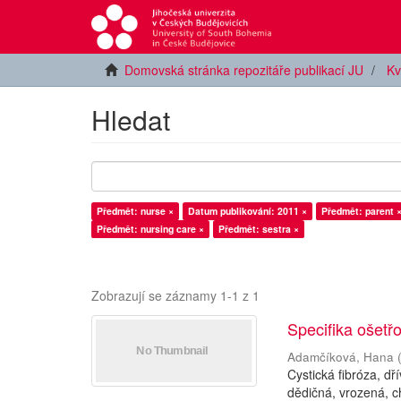
Domovská stránka repozitáře publikací JU
Kv
Hledat
Předmět: nurse ×
Datum publikování: 2011 ×
Předmět: parent 
Předmět: nursing care ×
Předmět: sestra ×
Zobrazují se záznamy 1-1 z 1
Specifika ošetřo
Adamčíková, Hana
Cystická fibróza, d
dědičná, vrozená, c