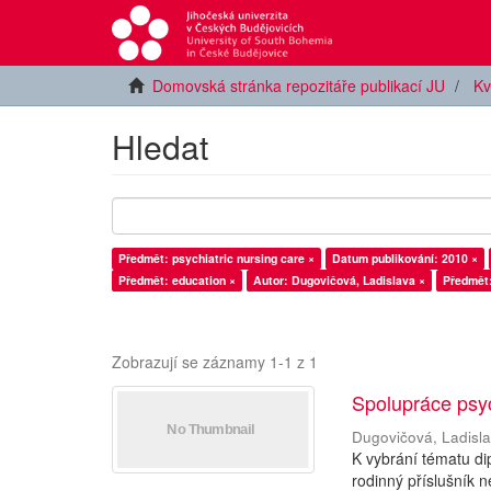
Domovská stránka repozitáře publikací JU
Kv
Hledat
Předmět: psychiatric nursing care ×
Datum publikování: 2010 ×
Předmět: education ×
Autor: Dugovičová, Ladislava ×
Předmět:
Zobrazují se záznamy 1-1 z 1
Spolupráce psy
Dugovičová, Ladisl
K vybrání tématu di
rodinný příslušní