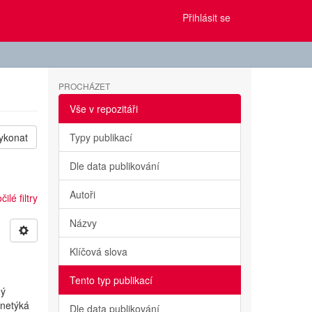
Přihlásit se
PROCHÁZET
Vše v repozitáři
ykonat
Typy publikací
Dle data publikování
Autoři
ilé filtry
Názvy
Klíčová slova
Tento typ publikací
ný
netýká
Dle data publikování