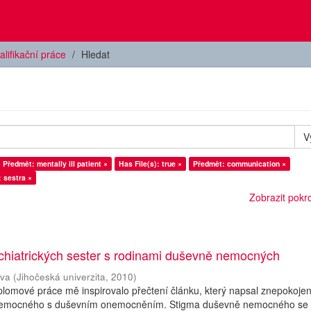
alifikační práce
Hledat
V
Předmět: mentally ill patient ×
Has File(s): true ×
Předmět: communication ×
 sestra ×
Zobrazit pokroč
chiatrických sester s rodinami duševně nemocných
ava
(
Jihočeská univerzita
,
2010
)
plomové práce mě inspirovalo přečtení článku, který napsal znepokoje
k nemocného s duševním onemocněním. Stigma duševně nemocného se 