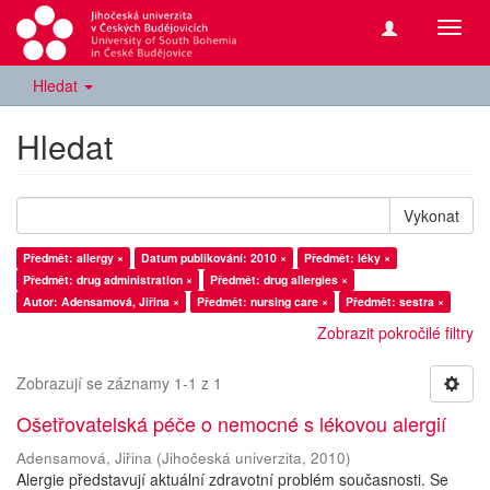
Přepn
navig
Hledat
Hledat
Vykonat
Předmět: allergy ×
Datum publikování: 2010 ×
Předmět: léky ×
Předmět: drug administration ×
Předmět: drug allergies ×
Autor: Adensamová, Jiřina ×
Předmět: nursing care ×
Předmět: sestra ×
Zobrazit pokročilé filtry
Zobrazují se záznamy 1-1 z 1
Ošetřovatelská péče o nemocné s lékovou alergií
Adensamová, Jiřina
(
Jihočeská univerzita
,
2010
)
Alergie představují aktuální zdravotní problém současnosti. Se