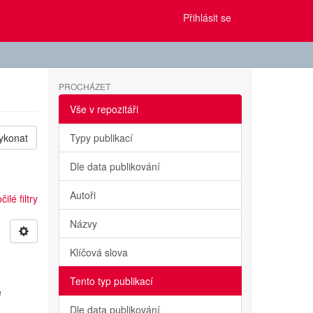
Přihlásit se
PROCHÁZET
Vše v repozitáři
ykonat
Typy publikací
Dle data publikování
Autoři
ilé filtry
Názvy
Klíčová slova
Tento typ publikací
e
Dle data publikování