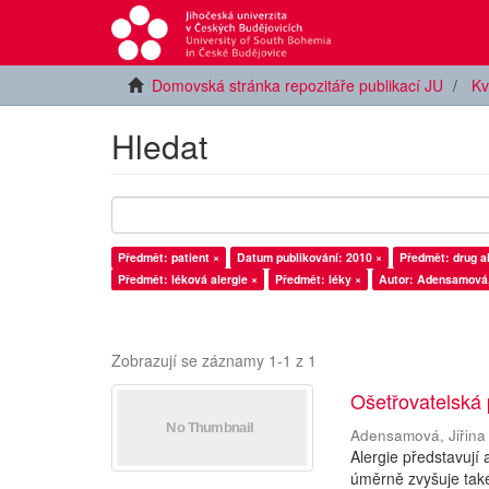
Domovská stránka repozitáře publikací JU
Kv
Hledat
Předmět: patient ×
Datum publikování: 2010 ×
Předmět: drug al
Předmět: léková alergie ×
Předmět: léky ×
Autor: Adensamová, 
Zobrazují se záznamy 1-1 z 1
Ošetřovatelská 
Adensamová, Jiřina
Alergie představují
úměrně zvyšuje také