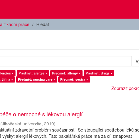
alifikační práce
Hledat
V
lergies ×
Předmět: alergie ×
Předmět: allergy ×
Předmět: drugs ×
Jiřina ×
Předmět: nursing care ×
Předmět: sestra ×
Zobrazit pokroč
péče o nemocné s lékovou alergií
(
Jihočeská univerzita
,
2010
)
 aktuální zdravotní problém současnosti. Se stoupající spotřebou léků s
 výskyt alergií lékových. Tato bakalářská práce má za cíl zmapovat