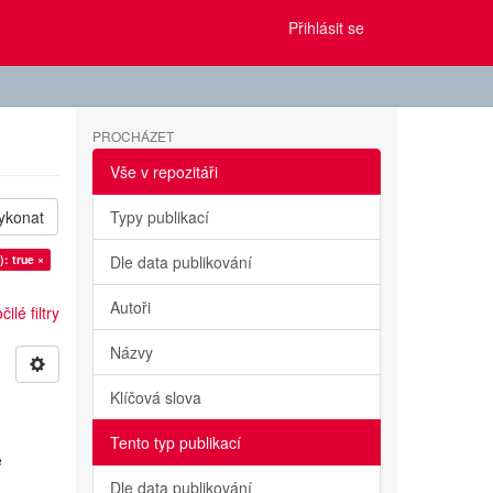
Přihlásit se
PROCHÁZET
Vše v repozitáři
ykonat
Typy publikací
): true ×
Dle data publikování
Autoři
ilé filtry
Názvy
Klíčová slova
Tento typ publikací
e
Dle data publikování