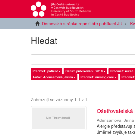
Domovská stránka repozitáře publikací JU
Kv
Hledat
Předmět: patient ×
Datum publikování: 2010 ×
Předmět: nurse 
Autor: Adensamová, Jiřina ×
Předmět: nursing care ×
Předmět:
Zobrazují se záznamy 1-1 z 1
Ošetřovatelská 
Adensamová, Jiřina
Alergie představují
úměrně zvyšuje také