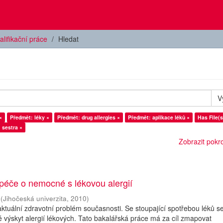
alifikační práce
Hledat
V
×
Předmět: léky ×
Předmět: drug allergies ×
Předmět: aplikace léků ×
Has File(s
 sestra ×
Zobrazit pokroč
péče o nemocné s lékovou alergií
(
Jihočeská univerzita
,
2010
)
 aktuální zdravotní problém současnosti. Se stoupající spotřebou léků s
 výskyt alergií lékových. Tato bakalářská práce má za cíl zmapovat