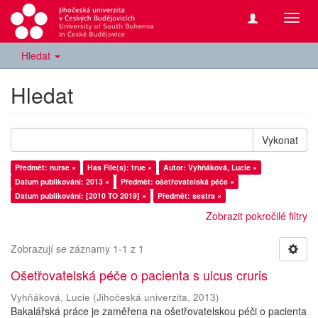
Přepn
navig
Hledat
Hledat
Vykonat
Předmět: nurse ×
Has File(s): true ×
Autor: Vyhňáková, Lucie ×
Datum publikování: 2013 ×
Předmět: ošetřovatelská péče ×
Datum publikování: [2010 TO 2019] ×
Předmět: sestra ×
Zobrazit pokročilé filtry
Zobrazují se záznamy 1-1 z 1
Ošetřovatelská péče o pacienta s ulcus cruris
Vyhňáková, Lucie
(
Jihočeská univerzita
,
2013
)
Bakalářská práce je zaměřena na ošetřovatelskou péči o pacienta