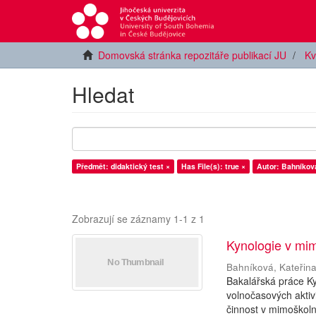
Domovská stránka repozitáře publikací JU
Kv
Hledat
Předmět: didaktický test ×
Has File(s): true ×
Autor: Bahníková
Zobrazují se záznamy 1-1 z 1
Kynologie v mim
Bahníková, Kateřin
Bakalářská práce Ky
volnočasových aktiv
činnost v mimoškolní