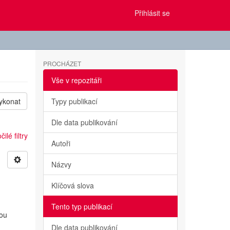
Přihlásit se
PROCHÁZET
Vše v repozitáři
ykonat
Typy publikací
Dle data publikování
ilé filtry
Autoři
Názvy
Klíčová slova
Tento typ publikací
vou
Dle data publikování