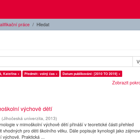
alifikační práce
Hledat
V
, Kateřina ×
Předmět: volný čas ×
Datum publikování: [2010 TO 2019] ×
Zobrazit pokroč
oškolní výchově dětí
a
(
Jihočeská univerzita
,
2013
)
nologie v mimoškolní výchově dětí přináší v teoretické části přehled
it vhodných pro děti školního věku. Dále popisuje kynologii jako zájmo
 výchově. Praktická ...