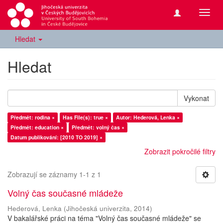
Přepn
navig
Hledat
Hledat
Vykonat
Předmět: rodina ×
Has File(s): true ×
Autor: Hederová, Lenka ×
Předmět: education ×
Předmět: volný čas ×
Datum publikování: [2010 TO 2019] ×
Zobrazit pokročilé filtry
Zobrazují se záznamy 1-1 z 1
Volný čas současné mládeže
Hederová, Lenka
(
Jihočeská univerzita
,
2014
)
V bakalářské práci na téma "Volný čas současné mládeže" se