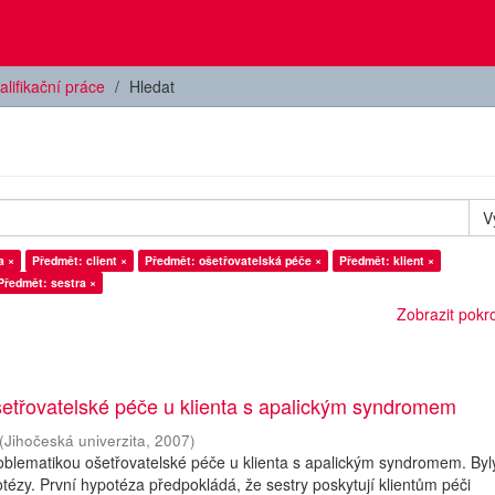
alifikační práce
Hledat
V
a ×
Předmět: client ×
Předmět: ošetřovatelská péče ×
Předmět: klient ×
Předmět: sestra ×
Zobrazit pokroč
etřovatelské péče u klienta s apalickým syndromem
(
Jihočeská univerzita
,
2007
)
blematikou ošetřovatelské péče u klienta s apalickým syndromem. Byl
otézy. První hypotéza předpokládá, že sestry poskytují klientům péči