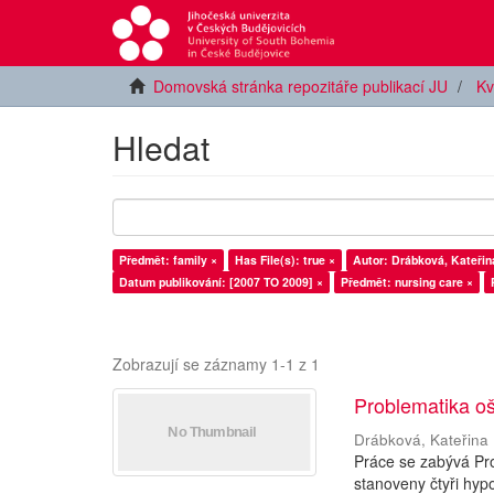
Domovská stránka repozitáře publikací JU
Kv
Hledat
Předmět: family ×
Has File(s): true ×
Autor: Drábková, Kateřin
Datum publikování: [2007 TO 2009] ×
Předmět: nursing care ×
Zobrazují se záznamy 1-1 z 1
Problematika oš
Drábková, Kateřina
Práce se zabývá Pro
stanoveny čtyři hyp