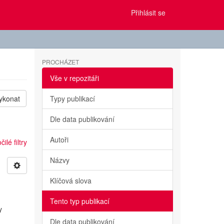
Přihlásit se
PROCHÁZET
Vše v repozitáři
ykonat
Typy publikací
Dle data publikování
Autoři
ilé filtry
Názvy
Klíčová slova
Tento typ publikací
y
Dle data publikování