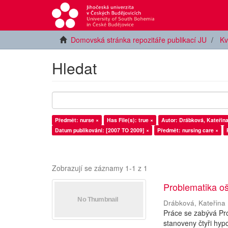
Domovská stránka repozitáře publikací JU
Kv
Hledat
Předmět: nurse ×
Has File(s): true ×
Autor: Drábková, Kateřina
Datum publikování: [2007 TO 2009] ×
Předmět: nursing care ×
Zobrazují se záznamy 1-1 z 1
Problematika oš
Drábková, Kateřina
Práce se zabývá Pro
stanoveny čtyři hyp