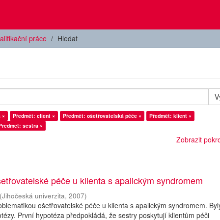
alifikační práce
Hledat
V
 ×
Předmět: client ×
Předmět: ošetřovatelská péče ×
Předmět: klient ×
Předmět: sestra ×
Zobrazit pokroč
etřovatelské péče u klienta s apalickým syndromem
(
Jihočeská univerzita
,
2007
)
blematikou ošetřovatelské péče u klienta s apalickým syndromem. Byl
otézy. První hypotéza předpokládá, že sestry poskytují klientům péči