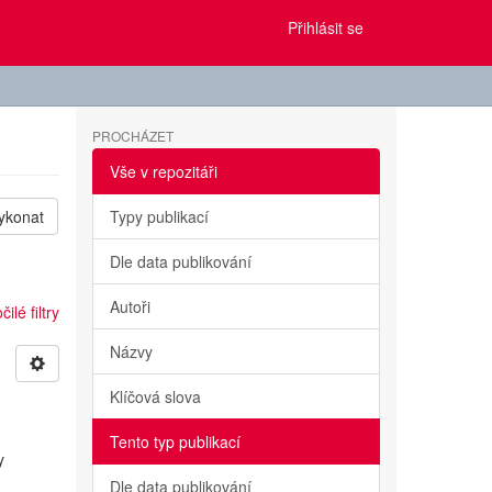
Přihlásit se
PROCHÁZET
Vše v repozitáři
ykonat
Typy publikací
Dle data publikování
Autoři
ilé filtry
Názvy
Klíčová slova
Tento typ publikací
y
Dle data publikování