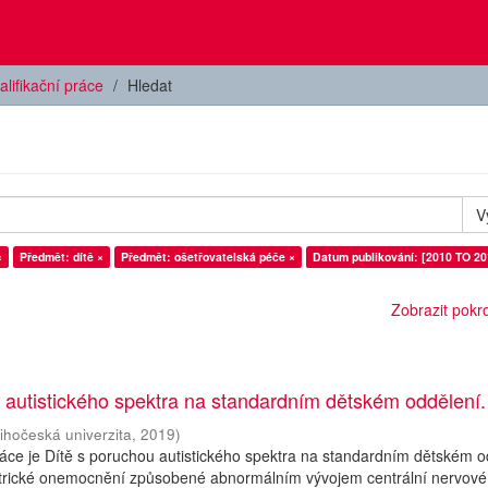
alifikační práce
Hledat
V
×
Předmět: dítě ×
Předmět: ošetřovatelská péče ×
Datum publikování: [2010 TO 20
Zobrazit pokroč
 autistického spektra na standardním dětském oddělení.
ihočeská univerzita
,
2019
)
ce je Dítě s poruchou autistického spektra na standardním dětském o
atrické onemocnění způsobené abnormálním vývojem centrální nervové