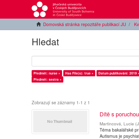
Domovská stránka repozitáře publikací JU
Kv
Hledat
Předmět: nurse ×
Has File(s): true ×
Datum publikování: 2019 
Předmět: sestra ×
Zobrazují se záznamy 1-1 z 1
Dítě s poruchou
Martincová, Lucie
(
J
Téma bakalářské prá
Autismus je psychi