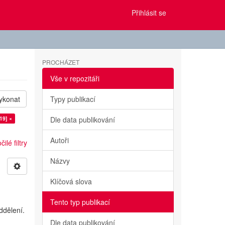
Přihlásit se
PROCHÁZET
Vše v repozitáři
ykonat
Typy publikací
19] ×
Dle data publikování
Autoři
ilé filtry
Názvy
Klíčová slova
Tento typ publikací
ddělení.
Dle data publikování