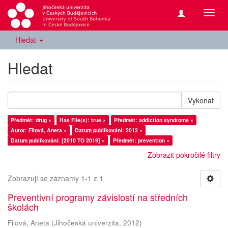
Přepn
navig
Hledat
Hledat
Vykonat
Předmět: drug ×
Has File(s): true ×
Předmět: addiction syndrome ×
Autor: Filová, Aneta ×
Datum publikování: 2012 ×
Datum publikování: [2010 TO 2019] ×
Předmět: prevention ×
Zobrazit pokročilé filtry
Zobrazují se záznamy 1-1 z 1
Preventivní programy závislostí na středních
školách
Filová, Aneta
(
Jihočeská univerzita
,
2012
)