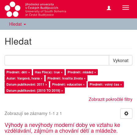
Přepn
navig
Hledat
Hledat
Vykonat
Předmět: děti ×
Has File(s): true ×
Předmět: mládež ×
Autor: Vargová, Ivana ×
Předmět: kvalita života ×
Datum publikování: 2011 ×
Předmět: education ×
Předmět: volný čas ×
Datum publikování: [2010 TO 2019] ×
Zobrazit pokročilé filtry
Zobrazují se záznamy 1-1 z 1
Výhody a nevýhody moderní doby ve vztahu ke
vzdělávání, zájmům a chování dětí a mládeže.