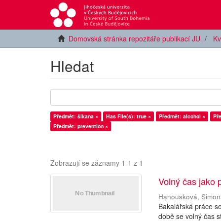
Domovská stránka repozitáře publikací JU
Kv
Hledat
Předmět: šikana ×
Has File(s): true ×
Předmět: alcohol ×
Pře
Předmět: prevention ×
Zobrazují se záznamy 1-1 z 1
Volný čas jako 
Hanousková, Simon
Bakalářská práce s
době se volný čas s