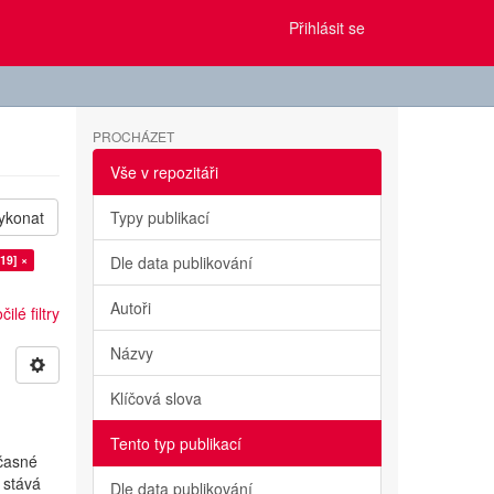
Přihlásit se
PROCHÁZET
Vše v repozitáři
ykonat
Typy publikací
19] ×
Dle data publikování
Autoři
ilé filtry
Názvy
Klíčová slova
Tento typ publikací
učasné
 stává
Dle data publikování