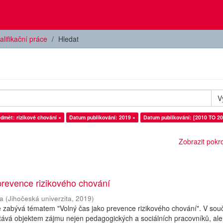
alifikační práce
Hledat
V
dmět: rizikové chování ×
Datum publikování: 2019 ×
Datum publikování: [2010 TO 20
Zobrazit pokroč
prevence rizikového chování
a
(
Jihočeská univerzita
,
2019
)
e zabývá tématem "Volný čas jako prevence rizikového chování". V so
tává objektem zájmu nejen pedagogických a sociálních pracovníků, ale