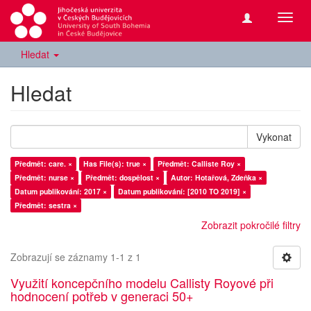
Přepn
navig
Hledat
Hledat
Vykonat
Předmět: care. ×
Has File(s): true ×
Předmět: Calliste Roy ×
Předmět: nurse ×
Předmět: dospělost ×
Autor: Hotařová, Zdeňka ×
Datum publikování: 2017 ×
Datum publikování: [2010 TO 2019] ×
Předmět: sestra ×
Zobrazit pokročilé filtry
Zobrazují se záznamy 1-1 z 1
Využití koncepčního modelu Callisty Royové při
hodnocení potřeb v generaci 50+