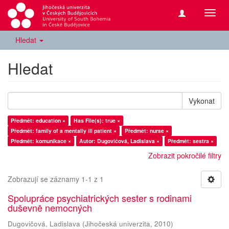
Přepn
navig
Hledat
Hledat
Vykonat
Předmět: education ×
Has File(s): true ×
Předmět: family of a mentally ill patient ×
Předmět: nurse ×
Předmět: komunikace ×
Autor: Dugovičová, Ladislava ×
Předmět: sestra ×
Zobrazit pokročilé filtry
Zobrazují se záznamy 1-1 z 1
Spolupráce psychiatrických sester s rodinami
duševně nemocných
Dugovičová, Ladislava
(
Jihočeská univerzita
,
2010
)