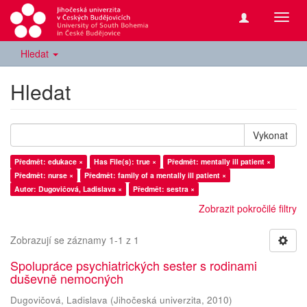
Přepn
navig
Hledat
Hledat
Vykonat
Předmět: edukace ×
Has File(s): true ×
Předmět: mentally ill patient ×
Předmět: nurse ×
Předmět: family of a mentally ill patient ×
Autor: Dugovičová, Ladislava ×
Předmět: sestra ×
Zobrazit pokročilé filtry
Zobrazují se záznamy 1-1 z 1
Spolupráce psychiatrických sester s rodinami
duševně nemocných
Dugovičová, Ladislava
(
Jihočeská univerzita
,
2010
)