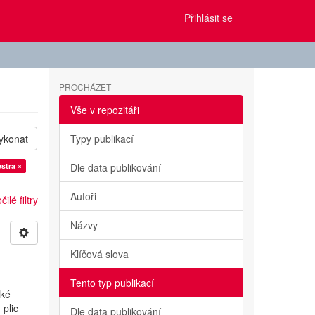
Přihlásit se
PROCHÁZET
Vše v repozitáři
ykonat
Typy publikací
stra ×
Dle data publikování
Autoři
ilé filtry
Názvy
Klíčová slova
Tento typ publikací
ské
 plic
Dle data publikování