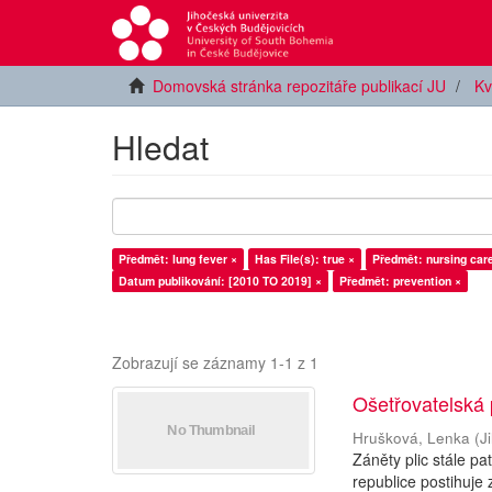
Domovská stránka repozitáře publikací JU
Kv
Hledat
Předmět: lung fever ×
Has File(s): true ×
Předmět: nursing car
Datum publikování: [2010 TO 2019] ×
Předmět: prevention ×
Zobrazují se záznamy 1-1 z 1
Ošetřovatelská 
Hrušková, Lenka
(
J
Záněty plic stále p
republice postihuje 