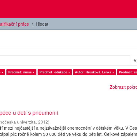
alifikační práce
Hledat
V
e ×
Předmět: nurse ×
Předmět: edukace ×
Autor: Hrušková, Lenka ×
Předmět: se
Zobrazit pokroč
péče u dětí s pneumonií
ihočeská univerzita
,
2012
)
atří mezi nejčastější a nejzávažnější onemocnění v dětském věku. V Če
zápal plic ročně kolem 30 000 dětí ve věku do pěti let. Celkově zápalem