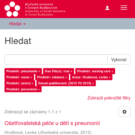
Přepn
navig
Hledat
Hledat
Vykonat
Předmět: pneumonie ×
Has File(s): true ×
Předmět: nursing care ×
Předmět: nurse ×
Předmět: edukace ×
Autor: Hrušková, Lenka ×
Předmět: sestra ×
Datum publikování: [2010 TO 2019] ×
Předmět: prevention ×
Zobrazit pokročilé filtry
Zobrazují se záznamy 1-1 z 1
Ošetřovatelská péče u dětí s pneumonií
Hrušková, Lenka
(
Jihočeská univerzita
,
2012
)